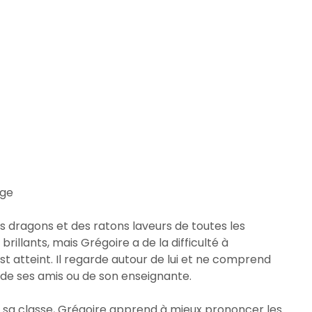
age
es dragons et des ratons laveurs de toutes les
 brillants, mais Grégoire a de la difficulté à
t atteint. Il regarde autour de lui et ne comprend
 de ses amis ou de son enseignante.
e sa classe, Grégoire apprend à mieux prononcer les