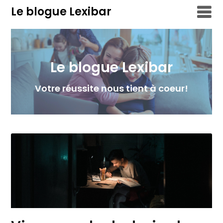
Skip
Le blogue Lexibar
to
content
Le blogue Lexibar
Votre réussite nous tient à coeur!